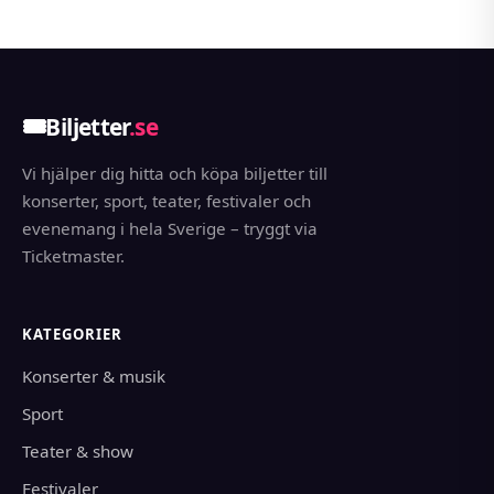
🎟️
Biljetter
.se
Vi hjälper dig hitta och köpa biljetter till
konserter, sport, teater, festivaler och
evenemang i hela Sverige – tryggt via
Ticketmaster.
KATEGORIER
Konserter & musik
Sport
Teater & show
Festivaler